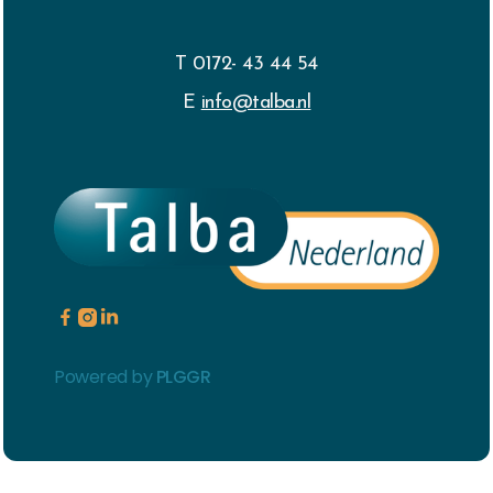
T 0172- 43 44 54
E
info@talba.nl



Powered by
PLGGR