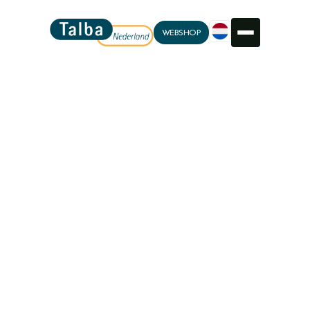
WEBSHOP
+31 172 434454
info@talba.nl