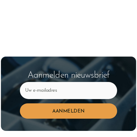
een brillenkoker en brillendoekje. De Flex monturen worden
zonder band geleverd. Een band en/of oorstoppers kunnen
indien nodig apart besteld worden. Verkrijgbaar in
verschillende kleuren. Bekijk
hier
de collectie.
Wilt u de baby- en/of kinderbrillen van Kidz iWear
bestellen?
Log
in
met uw klantgegevens om te bestellen of
neem
contact
met ons op voor meer informatie.
Aanmelden nieuwsbrief