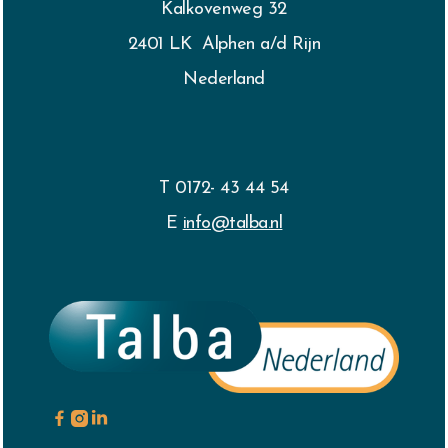
Kalkovenweg 32
2401 LK Alphen a/d Rijn
Nederland
T 0172- 43 44 54
E
info@talba.nl


