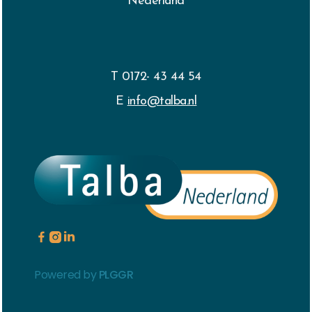
Nederland
T 0172- 43 44 54
E
info@talba.nl



Powered by
PLGGR