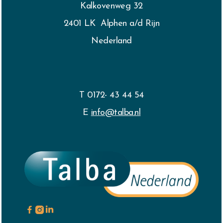
Kalkovenweg 32
2401 LK Alphen a/d Rijn
Nederland
T 0172- 43 44 54
E
info@talba.nl


