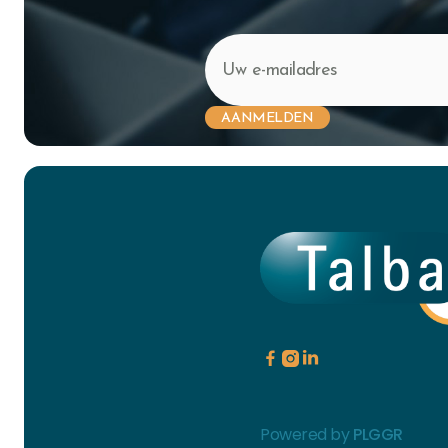



Powered by
PLGGR