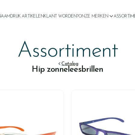

NAAMDRUK ARTIKELEN
KLANT WORDEN?
ONZE MERKEN
ASSORTIM
Assortiment

Catalog
Hip zonneleesbrillen