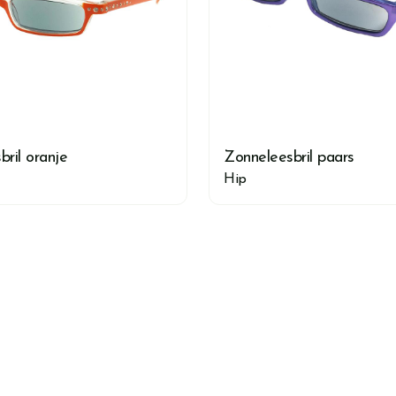
ril oranje
Zonneleesbril paars
Hip