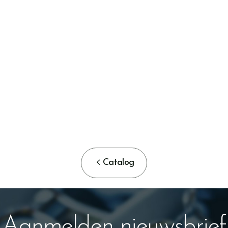

Catalog
Aanmelden nieuwsbrief