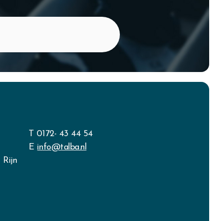
T 0172- 43 44 54
E
info@talba.nl
 Rijn